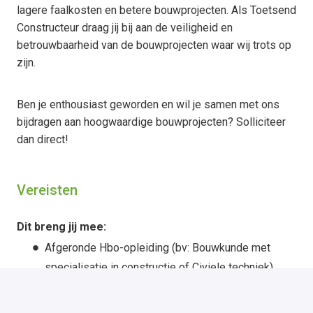
lagere faalkosten en betere bouwprojecten. Als Toetsend
Constructeur draag jij bij aan de veiligheid en
betrouwbaarheid van de bouwprojecten waar wij trots op
zijn.
Ben je enthousiast geworden en wil je samen met ons
bijdragen aan hoogwaardige bouwprojecten? Solliciteer
dan direct!
Vereisten
Dit breng jij mee:
Afgeronde Hbo-opleiding (bv: Bouwkunde met
specialisatie in constructie of Civiele techniek).
Minimaal 3 jaar ervaring als constructeur in de
woningbouw, bij voorkeur bij een gemeente,